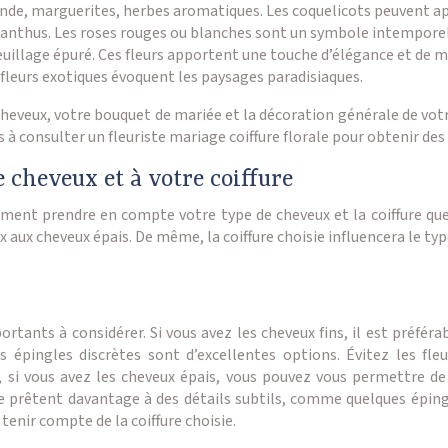
nde, marguerites, herbes aromatiques. Les coquelicots peuvent a
sianthus. Les roses rouges ou blanches sont un symbole intemporel
euillage épuré. Ces fleurs apportent une touche d’élégance et de 
s fleurs exotiques évoquent les paysages paradisiaques.
cheveux, votre bouquet de mariée et la décoration générale de votr
à consulter un fleuriste mariage coiffure florale pour obtenir des
e cheveux et à votre coiffure
alement prendre en compte votre type de cheveux et la coiffure qu
aux cheveux épais. De même, la coiffure choisie influencera le typ
tants à considérer. Si vous avez les cheveux fins, il est préférab
les épingles discrètes sont d’excellentes options. Évitez les f
e, si vous avez les cheveux épais, vous pouvez vous permettre d
 prêtent davantage à des détails subtils, comme quelques épingl
tenir compte de la coiffure choisie.