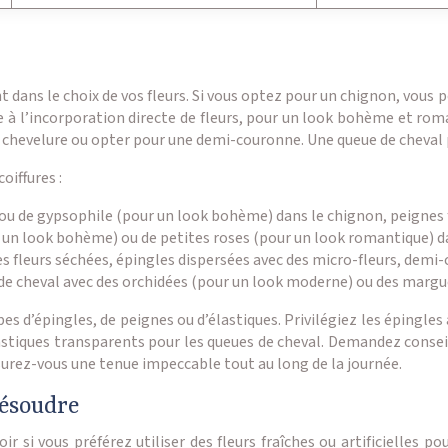
nt dans le choix de vos fleurs. Si vous optez pour un chignon, vou
lle à l’incorporation directe de fleurs, pour un look bohème et rom
e chevelure ou opter pour une demi-couronne. Une queue de cheval 
oiffures :
 ou de gypsophile (pour un look bohème) dans le chignon, peignes f
r un look bohème) ou de petites roses (pour un look romantique) da
s fleurs séchées, épingles dispersées avec des micro-fleurs, demi-
e de cheval avec des orchidées (pour un look moderne) ou des marg
s d’épingles, de peignes ou d’élastiques. Privilégiez les épingles à
tiques transparents pour les queues de cheval. Demandez conseil à
ssurez-vous une tenue impeccable tout au long de la journée.
résoudre
r si vous préférez utiliser des fleurs fraîches ou artificielles 