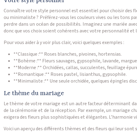
Votre style personnel
Connaître votre style personnel est essentiel pour choisir des
ou minimaliste ? Préférez-vous les couleurs vives ou les tons pa
perdre dans un océan de possibilités. Imaginez une mariée ave
donc que vos choix soient cohérents avec votre personnalité et l
Pour vous aider à y voir plus clair, voici quelques exemples :
**Classique :** Roses blanches, pivoines, hortensias.
**Bohème :** Fleurs sauvages, gypsophile, lavande, margue
**Moderne :** Orchidées, callas, succulentes, feuillage épur
**Romantique :** Roses pastel, lisianthus, gypsophile.
**Minimaliste :** Une seule orchidée, quelques épingles disc
Le thème du mariage
Le thème de votre mariage est un autre facteur déterminant dans
de la cérémonie et de la réception. Par exemple, un mariage cha
exigera des fleurs plus sophistiquées et élégantes. L’harmonie 
Voici un aperçu des différents thèmes et des fleurs qui leur sont 