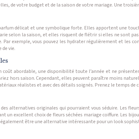
es, de votre budget et de la saison de votre mariage. Une troisièm
 parfum délicat et une symbolique forte. Elles apportent une touc
 varie selon la saison, et elles risquent de flétrir si elles ne son
. Par exemple, vous pouvez les hydrater régulièrement et les conse
 de vie.
les
 un coût abordable, une disponibilité toute l’année et ne présenten
ariez hors saison. Cependant, elles peuvent paraître moins naturelle
e matériaux réalistes et avec des détails soignés. Prenez le temps de
iste des alternatives originales qui pourraient vous séduire. Les fl
ant un excellent choix de fleurs séchées mariage coiffure. Les bijo
 également être une alternative intéressante pour un look sophist