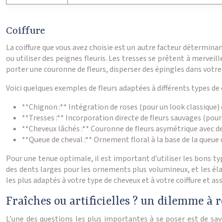
Coiffure
La coiffure que vous avez choisie est un autre facteur détermina
ou utiliser des peignes fleuris. Les tresses se prêtent à mervei
porter une couronne de fleurs, disperser des épingles dans votr
Voici quelques exemples de fleurs adaptées à différents types de c
**Chignon :** Intégration de roses (pour un look classique)
**Tresses :** Incorporation directe de fleurs sauvages (pou
**Cheveux lâchés :** Couronne de fleurs asymétrique avec de
**Queue de cheval :** Ornement floral à la base de la queu
Pour une tenue optimale, il est important d’utiliser les bons type
des dents larges pour les ornements plus volumineux, et les élas
les plus adaptés à votre type de cheveux et à votre coiffure et a
Fraîches ou artificielles ? un dilemme à 
L’une des questions les plus importantes à se poser est de savoi