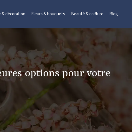
x & décoration
Fleurs & bouquets
Beauté & coiffure
Blog
eures options pour votre