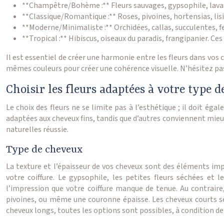
**Champêtre/Bohème :** Fleurs sauvages, gypsophile, lava
**Classique/Romantique :** Roses, pivoines, hortensias, li
**Moderne/Minimaliste :** Orchidées, callas, succulentes, f
**Tropical :** Hibiscus, oiseaux du paradis, frangipanier. Ce
Il est essentiel de créer une harmonie entre les fleurs dans vos 
mêmes couleurs pour créer une cohérence visuelle. N’hésitez pas 
Choisir les fleurs adaptées à votre type d
Le choix des fleurs ne se limite pas à l’esthétique ; il doit ég
adaptées aux cheveux fins, tandis que d’autres conviennent mieux 
naturelles réussie.
Type de cheveux
La texture et l’épaisseur de vos cheveux sont des éléments impor
votre coiffure. Le gypsophile, les petites fleurs séchées et 
l’impression que votre coiffure manque de tenue. Au contrair
pivoines, ou même une couronne épaisse. Les cheveux courts se
cheveux longs, toutes les options sont possibles, à condition de 