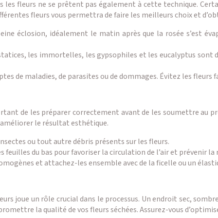
es les fleurs ne se prêtent pas également à cette technique. Certa
férentes fleurs vous permettra de faire les meilleurs choix et d’o
 pleine éclosion, idéalement le matin après que la rosée s’est év
 statices, les immortelles, les gypsophiles et les eucalyptus sont 
mptes de maladies, de parasites ou de dommages. Évitez les fleurs 
mportant de les préparer correctement avant de les soumettre au p
 améliorer le résultat esthétique.
nsectes ou tout autre débris présents sur les fleurs.
 feuilles du bas pour favoriser la circulation de l’air et prévenir la
ogènes et attachez-les ensemble avec de la ficelle ou un élastiqu
urs joue un rôle crucial dans le processus. Un endroit sec, sombre 
mpromettre la qualité de vos fleurs séchées. Assurez-vous d’optimi